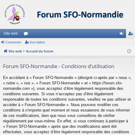
Site web
Connexion
or
Inscription
on
ns
Site web
u
Accueil du forum
ne
cri
m
xi
pti
Forum SFO-Normandie - Conditions d’utilisation
s
on
on
En accédant à « Forum SFO-Normandie » (désigné ci-après par « nous »,
« notre », « nos », « Forum SFO-Normandie » et « https://forum.sfo-
normandie.com »), vous acceptez d’être légalement responsable des
conditions suivantes. Si vous n’acceptez pas d’être légalement
responsable de toutes les conditions suivantes, veuillez ne pas utiliser et
accéder à « Forum SFO-Normandie ». Nous pouvons modifier ces
conditions à n’importe quel moment et nous essaierons de vous informer
de ces modifications, bien que nous vous conseillons de vérifier
régulièrement par vous-même. En effet, si vous continuez à participer à
« Forum SFO-Normandie » après que des modifications aient été
effectuées, vous acceptez d’être légalement responsable des conditions