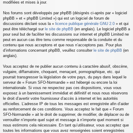
modifiées et mises à jour.
Nos forums sont développés par phpBB (désignés ci-après par « logiciel
phpBB » et « phpBB Limited ») qui est un logiciel de forum de
discussions déclaré sous la «
licence publique générale GNU 2.0
» et qui
peut être téléchargé sur
le site de phpBB
(en anglais). Le logiciel phpBB a
pour seul but de faciliter les discussions sur internet et phpBB Limited ne
peut en aucun cas être tenu comme responsable de la conduite et du
contenu que nous acceptons et que nous n’acceptons pas. Pour plus
d’informations concernant phpBB, veuillez consulter
le site de phpBB
(en
anglais).
Vous acceptez de ne publier aucun contenu à caractère abusif, obscène,
vulgaire, diffamatoire, choquant, menaçant, pornographique, etc. qui
pourrait transgresser la législation de votre pays, du pays dans lequel le
serveur de « Forum SFO-Normandie » est hébergé ou encore la loi
internationale. Si vous ne respectez pas ces dispositions, vous vous
exposez à un bannissement immédiat et définitif et nous nous réservons
le droit d’avertir votre fournisseur d’accès à internet et les autorités
officielles. L’adresse IP de tous les messages est enregistrée afin d’aider
au renforcement de ces conditions. Vous acceptez le fait que « Forum
SFO-Normandie » ait le droit de supprimer, de modifier, de déplacer ou de
verrouiller n’importe quel sujet et message à n’importe quel moment si
nous estimons cela nécessaire. En tant qu’utilisateur, vous acceptez que
toutes les informations que vous avez renseignées soient enregistrées