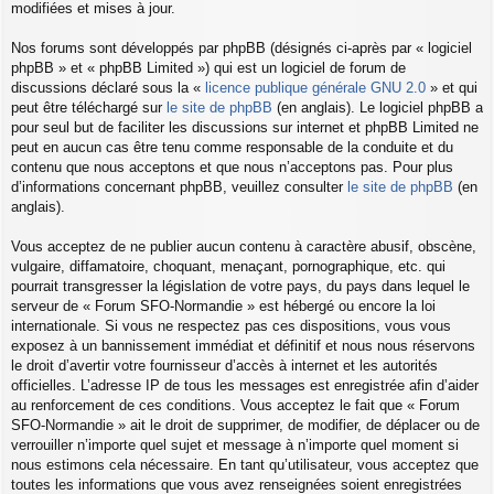
modifiées et mises à jour.
Nos forums sont développés par phpBB (désignés ci-après par « logiciel
phpBB » et « phpBB Limited ») qui est un logiciel de forum de
discussions déclaré sous la «
licence publique générale GNU 2.0
» et qui
peut être téléchargé sur
le site de phpBB
(en anglais). Le logiciel phpBB a
pour seul but de faciliter les discussions sur internet et phpBB Limited ne
peut en aucun cas être tenu comme responsable de la conduite et du
contenu que nous acceptons et que nous n’acceptons pas. Pour plus
d’informations concernant phpBB, veuillez consulter
le site de phpBB
(en
anglais).
Vous acceptez de ne publier aucun contenu à caractère abusif, obscène,
vulgaire, diffamatoire, choquant, menaçant, pornographique, etc. qui
pourrait transgresser la législation de votre pays, du pays dans lequel le
serveur de « Forum SFO-Normandie » est hébergé ou encore la loi
internationale. Si vous ne respectez pas ces dispositions, vous vous
exposez à un bannissement immédiat et définitif et nous nous réservons
le droit d’avertir votre fournisseur d’accès à internet et les autorités
officielles. L’adresse IP de tous les messages est enregistrée afin d’aider
au renforcement de ces conditions. Vous acceptez le fait que « Forum
SFO-Normandie » ait le droit de supprimer, de modifier, de déplacer ou de
verrouiller n’importe quel sujet et message à n’importe quel moment si
nous estimons cela nécessaire. En tant qu’utilisateur, vous acceptez que
toutes les informations que vous avez renseignées soient enregistrées