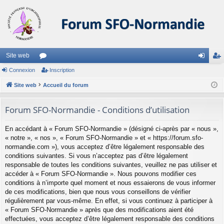
Site web
Connexion
or
Inscription
on
ns
Site web
u
Accueil du forum
ne
cri
m
xi
pti
Forum SFO-Normandie - Conditions d’utilisation
s
on
on
En accédant à « Forum SFO-Normandie » (désigné ci-après par « nous »,
« notre », « nos », « Forum SFO-Normandie » et « https://forum.sfo-
normandie.com »), vous acceptez d’être légalement responsable des
conditions suivantes. Si vous n’acceptez pas d’être légalement
responsable de toutes les conditions suivantes, veuillez ne pas utiliser et
accéder à « Forum SFO-Normandie ». Nous pouvons modifier ces
conditions à n’importe quel moment et nous essaierons de vous informer
de ces modifications, bien que nous vous conseillons de vérifier
régulièrement par vous-même. En effet, si vous continuez à participer à
« Forum SFO-Normandie » après que des modifications aient été
effectuées, vous acceptez d’être légalement responsable des conditions