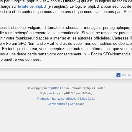
 par « logiciel phpBB » et « phpBB Limited ») qui est un logiciel de forum d
échargé sur
le site de phpBB
(en anglais). Le logiciel phpBB a pour seul but de 
nduite et du contenu que nous acceptons et que nous n’acceptons pas. Pour 
sif, obscène, vulgaire, diffamatoire, choquant, menaçant, pornographique, etc
 » est hébergé ou encore la loi internationale. Si vous ne respectez pas c
rtir votre fournisseur d’accès à internet et les autorités officielles. L’adress
e « Forum SFO-Normandie » ait le droit de supprimer, de modifier, de déplacer
 En tant qu’utilisateur, vous acceptez que toutes les informations que vous 
sées à une tierce partie sans votre consentement, ni « Forum SFO-Normandie
ompromettre vos données.
Nous c
Développé par
phpBB
® Forum Software © phpBB Limited
Style par
Arty
- phpBB 3.3 par MrGaby
Traduction française officielle
©
Miles Cellar
Confidentialité
|
Conditions