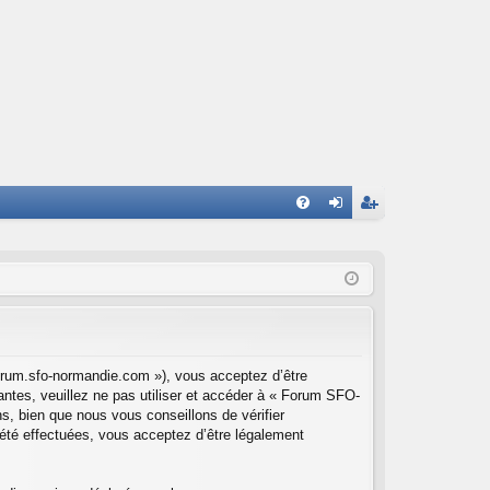
FA
on
ns
Q
ne
cri
xi
pti
on
on
orum.sfo-normandie.com »), vous acceptez d’être
ntes, veuillez ne pas utiliser et accéder à « Forum SFO-
, bien que nous vous conseillons de vérifier
été effectuées, vous acceptez d’être légalement