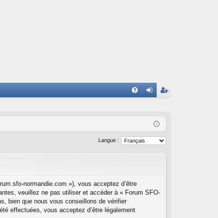
FA
on
ns
Q
ne
cri
xi
pti
Langue :
on
on
orum.sfo-normandie.com »), vous acceptez d’être
ntes, veuillez ne pas utiliser et accéder à « Forum SFO-
, bien que nous vous conseillons de vérifier
été effectuées, vous acceptez d’être légalement