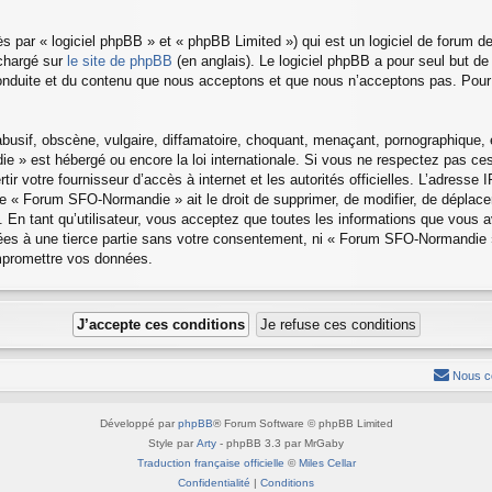
 par « logiciel phpBB » et « phpBB Limited ») qui est un logiciel de forum d
échargé sur
le site de phpBB
(en anglais). Le logiciel phpBB a pour seul but de 
nduite et du contenu que nous acceptons et que nous n’acceptons pas. Pour 
sif, obscène, vulgaire, diffamatoire, choquant, menaçant, pornographique, etc
 » est hébergé ou encore la loi internationale. Si vous ne respectez pas c
rtir votre fournisseur d’accès à internet et les autorités officielles. L’adress
e « Forum SFO-Normandie » ait le droit de supprimer, de modifier, de déplacer
 En tant qu’utilisateur, vous acceptez que toutes les informations que vous 
sées à une tierce partie sans votre consentement, ni « Forum SFO-Normandie
ompromettre vos données.
Nous c
Développé par
phpBB
® Forum Software © phpBB Limited
Style par
Arty
- phpBB 3.3 par MrGaby
Traduction française officielle
©
Miles Cellar
Confidentialité
|
Conditions