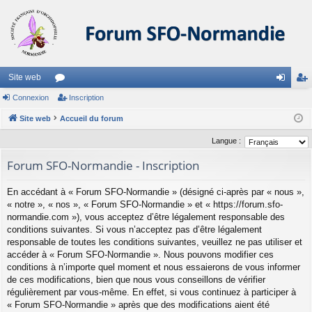
Site web
Connexion
or
Inscription
on
ns
Site web
u
Accueil du forum
ne
cri
m
xi
pti
Langue :
s
on
on
Forum SFO-Normandie - Inscription
En accédant à « Forum SFO-Normandie » (désigné ci-après par « nous »,
« notre », « nos », « Forum SFO-Normandie » et « https://forum.sfo-
normandie.com »), vous acceptez d’être légalement responsable des
conditions suivantes. Si vous n’acceptez pas d’être légalement
responsable de toutes les conditions suivantes, veuillez ne pas utiliser et
accéder à « Forum SFO-Normandie ». Nous pouvons modifier ces
conditions à n’importe quel moment et nous essaierons de vous informer
de ces modifications, bien que nous vous conseillons de vérifier
régulièrement par vous-même. En effet, si vous continuez à participer à
« Forum SFO-Normandie » après que des modifications aient été