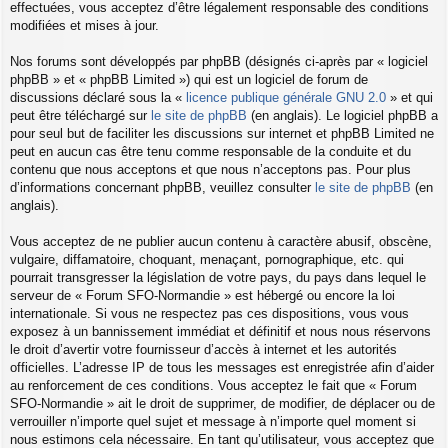
effectuées, vous acceptez d’être légalement responsable des conditions
modifiées et mises à jour.
Nos forums sont développés par phpBB (désignés ci-après par « logiciel
phpBB » et « phpBB Limited ») qui est un logiciel de forum de
discussions déclaré sous la «
licence publique générale GNU 2.0
» et qui
peut être téléchargé sur
le site de phpBB
(en anglais). Le logiciel phpBB a
pour seul but de faciliter les discussions sur internet et phpBB Limited ne
peut en aucun cas être tenu comme responsable de la conduite et du
contenu que nous acceptons et que nous n’acceptons pas. Pour plus
d’informations concernant phpBB, veuillez consulter
le site de phpBB
(en
anglais).
Vous acceptez de ne publier aucun contenu à caractère abusif, obscène,
vulgaire, diffamatoire, choquant, menaçant, pornographique, etc. qui
pourrait transgresser la législation de votre pays, du pays dans lequel le
serveur de « Forum SFO-Normandie » est hébergé ou encore la loi
internationale. Si vous ne respectez pas ces dispositions, vous vous
exposez à un bannissement immédiat et définitif et nous nous réservons
le droit d’avertir votre fournisseur d’accès à internet et les autorités
officielles. L’adresse IP de tous les messages est enregistrée afin d’aider
au renforcement de ces conditions. Vous acceptez le fait que « Forum
SFO-Normandie » ait le droit de supprimer, de modifier, de déplacer ou de
verrouiller n’importe quel sujet et message à n’importe quel moment si
nous estimons cela nécessaire. En tant qu’utilisateur, vous acceptez que