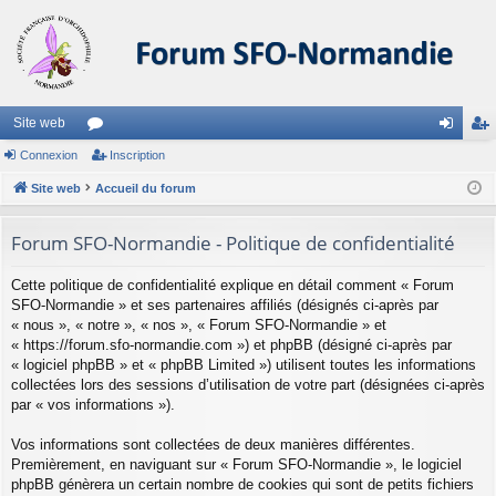
Site web
Connexion
or
Inscription
on
ns
Site web
u
Accueil du forum
ne
cri
m
xi
pti
Forum SFO-Normandie - Politique de confidentialité
s
on
on
Cette politique de confidentialité explique en détail comment « Forum
SFO-Normandie » et ses partenaires affiliés (désignés ci-après par
« nous », « notre », « nos », « Forum SFO-Normandie » et
« https://forum.sfo-normandie.com ») et phpBB (désigné ci-après par
« logiciel phpBB » et « phpBB Limited ») utilisent toutes les informations
collectées lors des sessions d’utilisation de votre part (désignées ci-après
par « vos informations »).
Vos informations sont collectées de deux manières différentes.
Premièrement, en naviguant sur « Forum SFO-Normandie », le logiciel
phpBB génèrera un certain nombre de cookies qui sont de petits fichiers