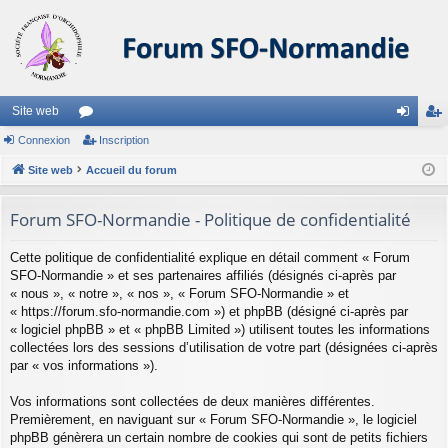
Site web
Connexion
or
Inscription
on
ns
Site web
u
Accueil du forum
ne
cri
m
xi
pti
Forum SFO-Normandie - Politique de confidentialité
s
on
on
Cette politique de confidentialité explique en détail comment « Forum
SFO-Normandie » et ses partenaires affiliés (désignés ci-après par
« nous », « notre », « nos », « Forum SFO-Normandie » et
« https://forum.sfo-normandie.com ») et phpBB (désigné ci-après par
« logiciel phpBB » et « phpBB Limited ») utilisent toutes les informations
collectées lors des sessions d’utilisation de votre part (désignées ci-après
par « vos informations »).
Vos informations sont collectées de deux manières différentes.
Premièrement, en naviguant sur « Forum SFO-Normandie », le logiciel
phpBB génèrera un certain nombre de cookies qui sont de petits fichiers