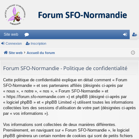
Site web
Connexion
or
Inscription
on
ns
Site web
u
Accueil du forum
ne
cri
m
xi
pti
Forum SFO-Normandie - Politique de confidentialité
s
on
on
Cette politique de confidentialité explique en détail comment « Forum
SFO-Normandie » et ses partenaires affiliés (désignés ci-après par
« nous », « notre », « nos », « Forum SFO-Normandie » et
« https://forum.sfo-normandie.com ») et phpBB (désigné ci-après par
« logiciel phpBB » et « phpBB Limited ») utilisent toutes les informations
collectées lors des sessions d’utilisation de votre part (désignées ci-après
par « vos informations »).
Vos informations sont collectées de deux manières différentes.
Premièrement, en naviguant sur « Forum SFO-Normandie », le logiciel
phpBB génèrera un certain nombre de cookies qui sont de petits fichiers