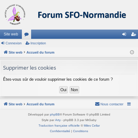
Site web
Connexion
or
Inscription
on
ns
Site web
u
Accueil du forum
ne
cri
m
xi
pti
Supprimer les cookies
s
on
on
Êtes-vous sûr de vouloir supprimer les cookies de ce forum ?
Site web
Accueil du forum
Nous contacter
Développé par
phpBB
® Forum Software © phpBB Limited
Style par
Arty
- phpBB 3.3 par MrGaby
Traduction française officielle
©
Miles Cellar
Confidentialité
|
Conditions