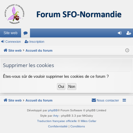
Site web
Connexion
or
Inscription
on
ns
Site web
u
Accueil du forum
ne
cri
m
xi
pti
Supprimer les cookies
s
on
on
Êtes-vous sûr de vouloir supprimer les cookies de ce forum ?
Site web
Accueil du forum
Nous contacter
Développé par
phpBB
® Forum Software © phpBB Limited
Style par
Arty
- phpBB 3.3 par MrGaby
Traduction française officielle
©
Miles Cellar
Confidentialité
|
Conditions