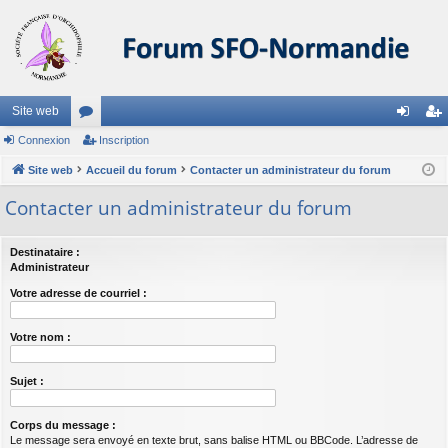
Site web
Connexion
or
Inscription
on
ns
Site web
u
Accueil du forum
Contacter un administrateur du forum
ne
cri
m
xi
pti
Contacter un administrateur du forum
s
on
on
Destinataire :
Administrateur
Votre adresse de courriel :
Votre nom :
Sujet :
Corps du message :
Le message sera envoyé en texte brut, sans balise HTML ou BBCode. L’adresse de