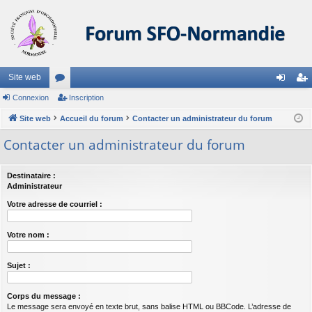
Site web
Connexion
or
Inscription
on
ns
Site web
u
Accueil du forum
Contacter un administrateur du forum
ne
cri
m
xi
pti
Contacter un administrateur du forum
s
on
on
Destinataire :
Administrateur
Votre adresse de courriel :
Votre nom :
Sujet :
Corps du message :
Le message sera envoyé en texte brut, sans balise HTML ou BBCode. L’adresse de