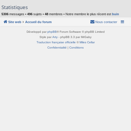
Statistiques
5306
messages •
496
sujets •
48
membres • Notre membre le plus récent est
buin
Site web
Accueil du forum
Nous contacter
Développé par
phpBB
® Forum Software © phpBB Limited
Style par
Arty
- phpBB 3.3 par MrGaby
Traduction française officielle
©
Miles Cellar
Confidentialité
|
Conditions