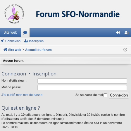
Site web
Connexion
or
Inscription
on
ns
Site web
u
Accueil du forum
ne
cri
m
xi
pti
Aucun forum.
s
on
on
Connexion
•
Inscription
Nom d’utilisateur :
Mot de passe :
J’ai oublié mon mot de passe
Se souvenir de moi
Qui est en ligne ?
Au total, il y a
10
utilisateurs en ligne :: 0 inscrit, 0 invisible et 10 invités (selon le nombre
d’utilisateurs actifs des 5 dernières minutes)
Le nombre maximal d’utilisateurs en ligne simultanément a été de
433
le 08 novembre
2025, 10:16