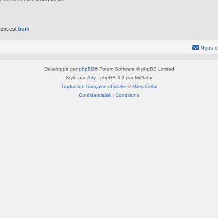
ent est
buin
Nous c
Développé par
phpBB
® Forum Software © phpBB Limited
Style par
Arty
- phpBB 3.3 par MrGaby
Traduction française officielle
©
Miles Cellar
Confidentialité
|
Conditions