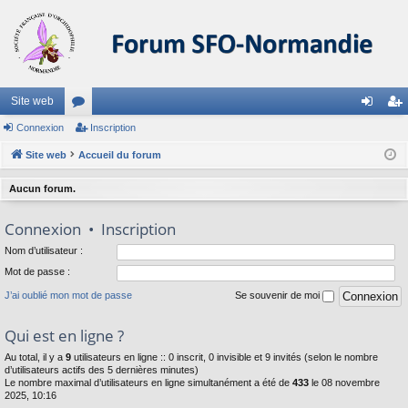
Site web
Connexion
or
Inscription
on
ns
Site web
u
Accueil du forum
ne
cri
m
xi
pti
Aucun forum.
s
on
on
Connexion
•
Inscription
Nom d’utilisateur :
Mot de passe :
J’ai oublié mon mot de passe
Se souvenir de moi
Qui est en ligne ?
Au total, il y a
9
utilisateurs en ligne :: 0 inscrit, 0 invisible et 9 invités (selon le nombre
d’utilisateurs actifs des 5 dernières minutes)
Le nombre maximal d’utilisateurs en ligne simultanément a été de
433
le 08 novembre
2025, 10:16