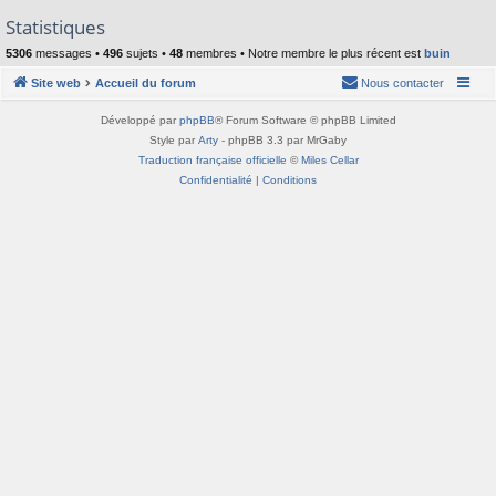
Statistiques
5306
messages •
496
sujets •
48
membres • Notre membre le plus récent est
buin
Site web
Accueil du forum
Nous contacter
Développé par
phpBB
® Forum Software © phpBB Limited
Style par
Arty
- phpBB 3.3 par MrGaby
Traduction française officielle
©
Miles Cellar
Confidentialité
|
Conditions