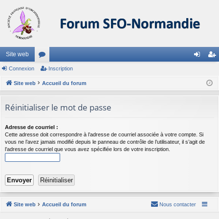
Site web
Connexion
or
Inscription
on
ns
Site web
u
Accueil du forum
ne
cri
m
xi
pti
Réinitialiser le mot de passe
s
on
on
Adresse de courriel :
Cette adresse doit correspondre à l’adresse de courriel associée à votre compte. Si
vous ne l’avez jamais modifié depuis le panneau de contrôle de l’utilisateur, il s’agit de
l’adresse de courriel que vous avez spécifiée lors de votre inscription.
Site web
Accueil du forum
Nous contacter