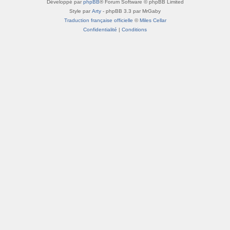
Développé par
phpBB
® Forum Software © phpBB Limited
Style par
Arty
- phpBB 3.3 par MrGaby
Traduction française officielle
©
Miles Cellar
Confidentialité
|
Conditions