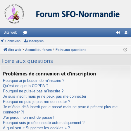
Site web
Connexion
or
Inscription
on
ns
Site web
u
Accueil du forum
Foire aux questions
ne
cri
m
xi
pti
Foire aux questions
s
on
on
Problèmes de connexion et d’inscription
Pourquoi ai-je besoin de m’inscrire ?
Qu’est-ce que la COPPA ?
Pourquoi ne puis-je pas m’inscrire ?
Je suis inscrit mais je ne peux pas me connecter !
Pourquoi ne puis-je pas me connecter ?
Je m’étais déjà inscrit par le passé mais ne peux à présent plus me
connecter ?!
J’ai perdu mon mot de passe !
Pourquoi suis-je déconnecté automatiquement ?
À quoi sert « Supprimer les cookies » ?