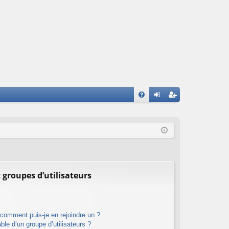
FA
on
ns
Q
ne
cri
xi
pti
on
on
 groupes d’utilisateurs
t comment puis-je en rejoindre un ?
le d’un groupe d’utilisateurs ?