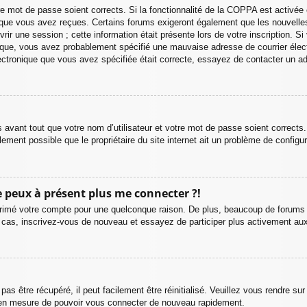
otre mot de passe soient corrects. Si la fonctionnalité de la COPPA est activ
ns que vous avez reçues. Certains forums exigeront également que les nouvelle
rir une session ; cette information était présente lors de votre inscription. Si
ique, vous avez probablement spécifié une mauvaise adresse de courrier électro
électronique que vous avez spécifiée était correcte, essayez de contacter un a
avant tout que votre nom d’utilisateur et votre mot de passe soient corrects.
ement possible que le propriétaire du site internet ait un problème de configurat
ne peux à présent plus me connecter ?!
pprimé votre compte pour une quelconque raison. De plus, beaucoup de forums s
t le cas, inscrivez-vous de nouveau et essayez de participer plus activement a
s être récupéré, il peut facilement être réinitialisé. Veuillez vous rendre su
e en mesure de pouvoir vous connecter de nouveau rapidement.