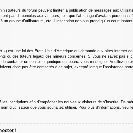
dministrateurs du forum peuvent limiter la publication de messages aux utilisa
ont pas disponibles aux visiteurs, tels que l’affichage d’avatars personnalisés
n à un groupe d’utilisateurs, etc. L’inscription ne vous prend qu’un court inst
 ») est une loi des États-Unis d’Amérique qui demande aux sites internet col
nts ou des tuteurs légaux des mineurs concernés. Si vous ne savez pas si c
 de contacter un conseiller juridique qui pourra vous renseigner. Veuillez not
oivent donc pas être contactés à ce sujet, excepté lorsque l’assistance porte
vé les inscriptions afin d’empêcher les nouveaux visiteurs de s’inscrire. De m
du nom d’utilisateur que vous souhaitez utiliser. Pour plus d’informations, veui
necter !