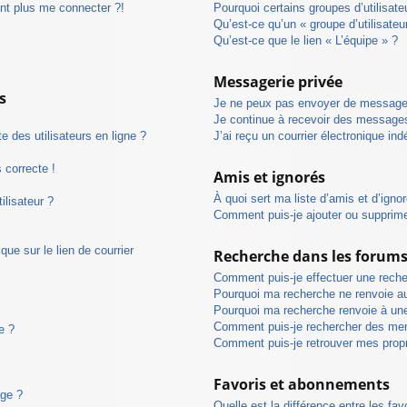
ent plus me connecter ?!
Pourquoi certains groupes d’utilisat
Qu’est-ce qu’un « groupe d’utilisateu
Qu’est-ce que le lien « L’équipe » ?
Messagerie privée
s
Je ne peux pas envoyer de messages
Je continue à recevoir des messages 
 des utilisateurs en ligne ?
J’ai reçu un courrier électronique ind
s correcte !
Amis et ignorés
À quoi sert ma liste d’amis et d’igno
ilisateur ?
Comment puis-je ajouter ou supprimer
ue sur le lien de courrier
Recherche dans les forum
Comment puis-je effectuer une rech
Pourquoi ma recherche ne renvoie au
Pourquoi ma recherche renvoie à un
Comment puis-je rechercher des me
e ?
Comment puis-je retrouver mes prop
Favoris et abonnements
age ?
Quelle est la différence entre les fa