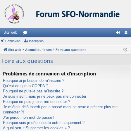
Site web
Connexion
or
Inscription
on
ns
Site web
u
Accueil du forum
Foire aux questions
ne
cri
m
xi
pti
Foire aux questions
s
on
on
Problèmes de connexion et d’inscription
Pourquoi ai-je besoin de m’inscrire ?
Qu’est-ce que la COPPA ?
Pourquoi ne puis-je pas m’inscrire ?
Je suis inscrit mais je ne peux pas me connecter !
Pourquoi ne puis-je pas me connecter ?
Je m’étais déjà inscrit par le passé mais ne peux à présent plus me
connecter ?!
J’ai perdu mon mot de passe !
Pourquoi suis-je déconnecté automatiquement ?
À quoi sert « Supprimer les cookies » ?