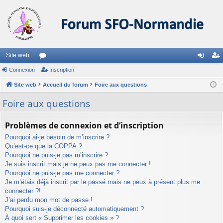
Site web
Connexion
or
Inscription
on
ns
Site web
u
Accueil du forum
Foire aux questions
ne
cri
m
xi
pti
Foire aux questions
s
on
on
Problèmes de connexion et d’inscription
Pourquoi ai-je besoin de m’inscrire ?
Qu’est-ce que la COPPA ?
Pourquoi ne puis-je pas m’inscrire ?
Je suis inscrit mais je ne peux pas me connecter !
Pourquoi ne puis-je pas me connecter ?
Je m’étais déjà inscrit par le passé mais ne peux à présent plus me
connecter ?!
J’ai perdu mon mot de passe !
Pourquoi suis-je déconnecté automatiquement ?
À quoi sert « Supprimer les cookies » ?